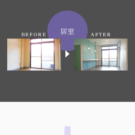
居室
BEFORE
AFTER