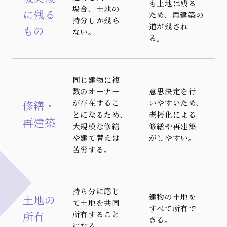
も土地は残る
場合、土地の
に残る
ため、再建築の
持分しか残ら
道が残され
もの
ない。
る。
同じ建物に複
数のオーナー
意思決定を行
が存在するこ
いやすいため、
修繕・
とになるため、
老朽化による
再建築
大規模な修繕
修繕や再建築
や建て替えは
がしやすい。
苦労する。
持ち分に応じ
建物の土地を
土地の
て土地を共同
すべて所有で
所有
所有すること
きる。
になる。